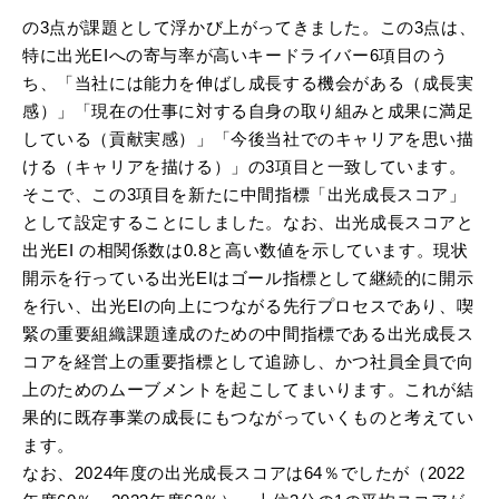
の3点が課題として浮かび上がってきました。この3点は、
特に出光EIへの寄与率が高いキードライバー6項目のう
ち、「当社には能力を伸ばし成長する機会がある（成長実
感）」「現在の仕事に対する自身の取り組みと成果に満足
している（貢献実感）」「今後当社でのキャリアを思い描
ける（キャリアを描ける）」の3項目と一致しています。
そこで、この3項目を新たに中間指標「出光成長スコア」
として設定することにしました。なお、出光成長スコアと
出光EI の相関係数は0.8と高い数値を示しています。現状
開示を行っている出光EIはゴール指標として継続的に開示
を行い、出光EIの向上につながる先行プロセスであり、喫
緊の重要組織課題達成のための中間指標である出光成長ス
コアを経営上の重要指標として追跡し、かつ社員全員で向
上のためのムーブメントを起こしてまいります。これが結
果的に既存事業の成長にもつながっていくものと考えてい
ます。
なお、2024年度の出光成長スコアは64％でしたが（2022