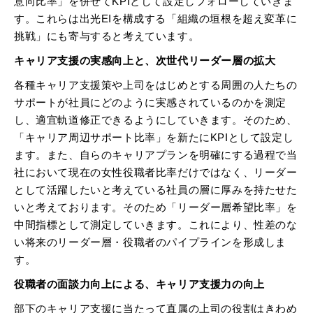
意向比率」を併せてKPIとして設定しフォローしていきま
す。これらは出光EIを構成する「組織の垣根を超え変革に
挑戦」にも寄与すると考えています。
キャリア支援の実感向上と、次世代リーダー層の拡大
各種キャリア支援策や上司をはじめとする周囲の人たちの
サポートが社員にどのように実感されているのかを測定
し、適宜軌道修正できるようにしていきます。そのため、
「キャリア周辺サポート比率」を新たにKPIとして設定し
ます。また、自らのキャリアプランを明確にする過程で当
社において現在の女性役職者比率だけではなく、リーダー
として活躍したいと考えている社員の層に厚みを持たせた
いと考えております。そのため「リーダー層希望比率」を
中間指標として測定していきます。これにより、性差のな
い将来のリーダー層・役職者のパイプラインを形成しま
す。
役職者の面談力向上による、キャリア支援力の向上
部下のキャリア支援に当たって直属の上司の役割はきわめ