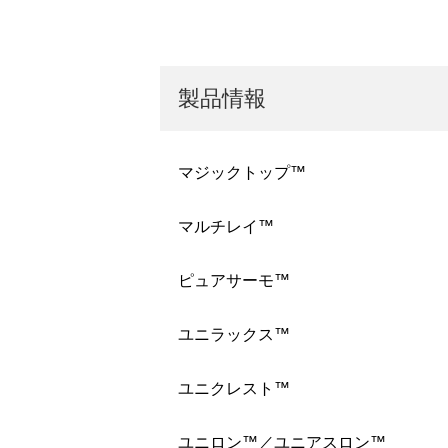
製品情報
マジックトップ™
マルチレイ™
ピュアサーモ™
ユニラックス™
ユニクレスト™
ユニロン™／ユニアスロン™