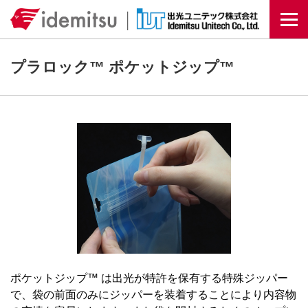
Togg
プラロック™ ポケットジップ™
ポケットジップ™ は出光が特許を保有する特殊ジッパー
で、袋の前面のみにジッパーを装着することにより内容物