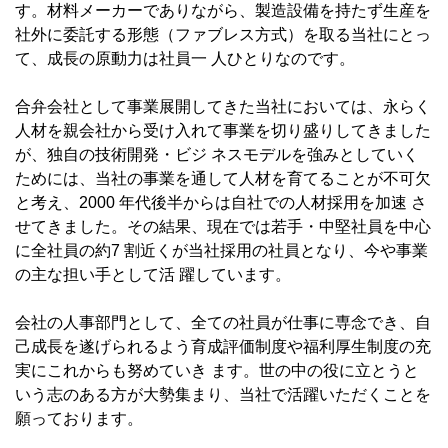
す。材料メーカーでありながら、製造設備を持たず生産を
社外に委託する形態（ファブレス方式）を取る当社にとっ
て、成長の原動力は社員一 人ひとりなのです。
合弁会社として事業展開してきた当社においては、永らく
人材を親会社から受け入れて事業を切り盛りしてきました
が、独自の技術開発・ビジ ネスモデルを強みとしていく
ためには、当社の事業を通して人材を育てることが不可欠
と考え、2000 年代後半からは自社での人材採用を加速 さ
せてきました。その結果、現在では若手・中堅社員を中心
に全社員の約7 割近くが当社採用の社員となり、今や事業
の主な担い手として活 躍しています。
会社の人事部門として、全ての社員が仕事に専念でき、自
己成長を遂げられるよう育成評価制度や福利厚生制度の充
実にこれからも努めていき ます。世の中の役に立とうと
いう志のある方が大勢集まり、当社で活躍いただくことを
願っております。