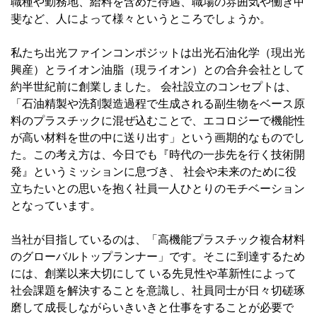
職種や勤務地、給料を含めた待遇、職場の雰囲気や働き甲
斐など、人によって様々というところでしょうか。
私たち出光ファインコンポジットは出光石油化学（現出光
興産）とライオン油脂（現ライオン）との合弁会社として
約半世紀前に創業しました。 会社設立のコンセプトは、
「石油精製や洗剤製造過程で生成される副生物をベース原
料のプラスチックに混ぜ込むことで、エコロジーで機能性
が高い材料を世の中に送り出す」という画期的なものでし
た。この考え方は、今日でも『時代の一歩先を行く技術開
発』というミッションに息づき、 社会や未来のために役
立ちたいとの思いを抱く社員一人ひとりのモチベーション
となっています。
当社が目指しているのは、「高機能プラスチック複合材料
のグローバルトップランナー」です。そこに到達するため
には、創業以来大切にして いる先見性や革新性によって
社会課題を解決することを意識し、社員同士が日々切磋琢
磨して成長しながらいきいきと仕事をすることが必要で