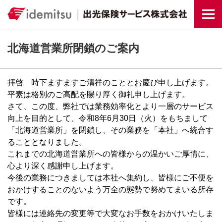
Togg
北海道営業所閉鎖のご案内
拝啓 時下ますますご清祥のこととお慶び申し上げます。
平素は格別のご高配を賜り厚く御礼申し上げます。
さて、この度、弊社では業務効率化とより一層のサービス
向上を目的として、令和8年6月30日（火）をもちまして
「北海道営業所」を閉鎖し、その業務を「本社」へ統合す
ることとなりました。
これまでの北海道営業所への皆様からの温かいご厚情に、
心より深く感謝申し上げます。
今後の業務につきましては本社へ集約し、皆様にご不便を
おかけすることのないよう万全の態勢で努めてまいる所存
です。
皆様には連絡先の変更等で大変なお手数をおかけいたしま