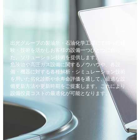
出光グループの製油所・石油化学工場にて培った経
験・技術を活かしお客様の設備一つひとつに合っ
た、ソリューション技術を提供します。
危険物や高圧ガス設備に関するノウハウや、各設
備・機器に対する各種解析・シミュレーション技術
を用いた劣化診断や余寿命評価を通して、最適な設
備更新方法や更新時期をご提案します。これにより
設備投資コストの最適化が可能となります。