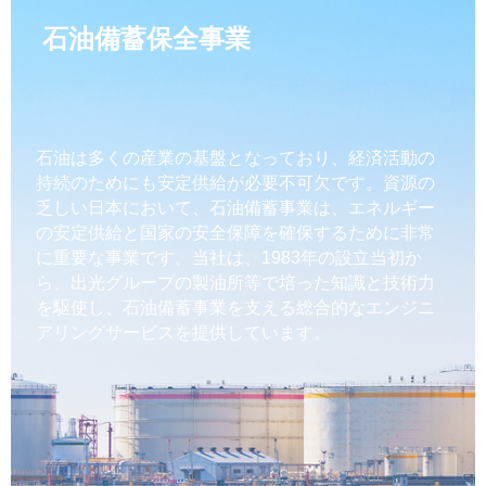
石油備蓄保全事業
石油は多くの産業の基盤となっており、経済活動の
持続のためにも安定供給が必要不可欠です。資源の
乏しい日本において、石油備蓄事業は、エネルギー
の安定供給と国家の安全保障を確保するために非常
に重要な事業です。当社は、1983年の設立当初か
ら、出光グループの製油所等で培った知識と技術力
を駆使し、石油備蓄事業を支える総合的なエンジニ
アリングサービスを提供しています。