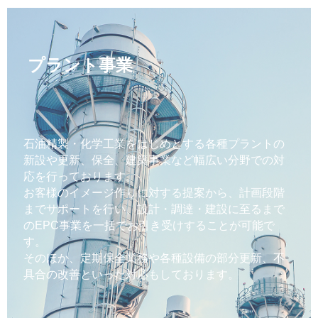
プラント事業
石油精製・化学工業をはじめとする各種プラントの
新設や更新、保全、建築事業など幅広い分野での対
応を行っております。
お客様のイメージ作りに対する提案から、計画段階
までサポートを行い、設計・調達・建設に至るまで
のEPC事業を一括でお引き受けすることが可能で
す。
そのほか、定期保全業務や各種設備の部分更新、不
具合の改善といった対応もしております。