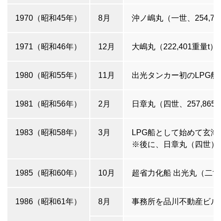
1970（昭和45年）
8月
沖ノ嶋丸（一世、254,7
1971（昭和46年）
12月
大嶋丸（222,401重
1980（昭和55年）
11月
出光タンカー初のLPG船 
1981（昭和56年）
2月
日章丸（四世、257,865
1983（昭和58年）
3月
LPG船として始めて玄
※後に、日章丸（四世）
1985（昭和60年）
10月
超省力化船 出光丸（二世、
1986（昭和61年）
8月
事務所を品川不動産ビル