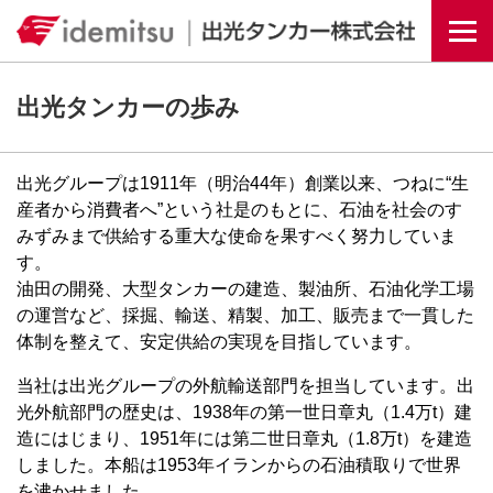
Togg
出光タンカーの歩み
出光グループは1911年（明治44年）創業以来、つねに“生
産者から消費者へ”という社是のもとに、石油を社会のす
みずみまで供給する重大な使命を果すべく努力していま
す。
油田の開発、大型タンカーの建造、製油所、石油化学工場
の運営など、採掘、輸送、精製、加工、販売まで一貫した
体制を整えて、安定供給の実現を目指しています。
当社は出光グループの外航輸送部門を担当しています。出
光外航部門の歴史は、1938年の第一世日章丸（1.4万t）建
造にはじまり、1951年には第二世日章丸（1.8万t）を建造
しました。本船は1953年イランからの石油積取りで世界
を沸かせました。