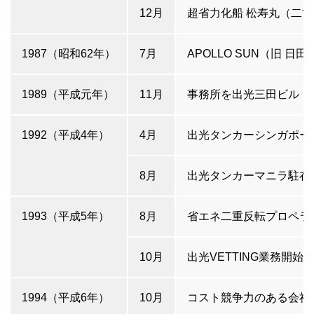
12月
超省力化船 松寿丸（二世、
1987（昭和62年）
7月
APOLLO SUN（旧 日
1989（平成元年）
11月
事務所を出光三田ビル（
1992（平成4年）
4月
出光タンカーシンガポール
8月
出光タンカーマニラ駐在
1993（平成5年）
8月
省エネ二重反転プロペラ採
10月
出光VETTING業務開始
1994（平成6年）
10月
コスト競争力のある会社を目