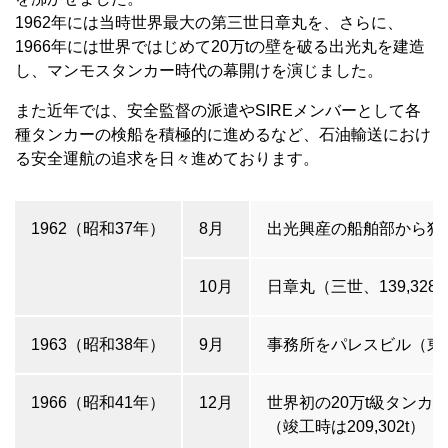
1962年には当時世界最大の第三世日章丸を、さらに、
1966年には世界ではじめて20万tの壁を破る出光丸を建造
し、マンモスタンカー時代の幕開けを演じました。
また近年では、安全監督の派遣やSIREメンバーとして各
種タンカーの検船を積極的に進めるなど、石油輸送におけ
る安全運航の追求を日々進めております。
1962（昭和37年）
8月
出光興産の船舶部から独
10月
日章丸（三世、139,328
1963（昭和38年）
9月
事務所をパレスビル（東
1966（昭和41年）
12月
世界初の20万t級タンカー
（竣工時は209,302t）