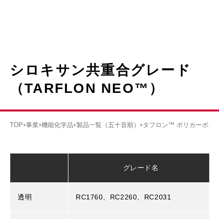
シロキサン共重合グレード
（TARFLON NEO™）
TOP
事業
機能化学品
製品一覧（五十音順）
タフロン™ ポリカーボネ
グレード名
透明
RC1760、RC2260、RC2031