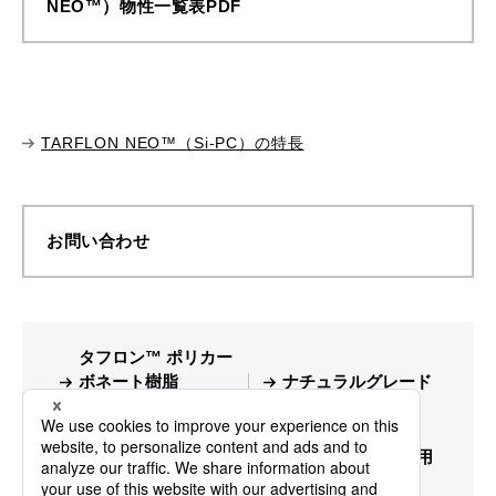
NEO™）物性一覧表PDF
TARFLON NEO™（Si-PC）の特長
お問い合わせ
タフロン™ ポリカー
ボネート樹脂
ナチュラルグレード
（PC）
シロキサン共重合グ
光学系グレード
レード（TARFLON
（LCD、LED照明用
NEO™）
途）