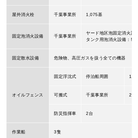
屋外消火栓
千葉事業所
1,075基
ヤード地区泡固定消火設備
固定泡消火設備
千葉事業所
タンク用泡消火設備：5基
固定散水設備
危険物、高圧ガスを扱う全ての機器
固定浮沈式
停泊船周囲
1,9
オイルフェンス
可搬式
千葉事業所
2,0
防災指揮車
2台
作業船
3隻