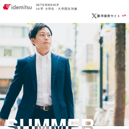
INTERNSHIP
28卒 大学生・大学院生対象
OFFICIAL X
新卒採用サイト
SUMMER
SUMMER