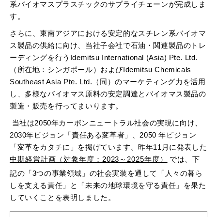
系バイオマスプラスチックのサプライチェーンが完成しま
す。
さらに、東南アジアにおける安定的なスチレン系バイオマ
ス製品の供給に向け、当社子会社で石油・関連製品のトレ
ーディングを行うIdemitsu International (Asia) Pte. Ltd.
（所在地：シンガポール）およびIdemitsu Chemicals
Southeast Asia Pte. Ltd.（同）のマーケティング力を活用
し、多様なバイオマス原料の安定調達とバイオマス製品の
製造・販売を行ってまいります。
当社は2050年カーボンニュートラル社会の実現に向け、
2030年ビジョン「責任ある変革者」、2050 年ビジョン
「変革をカタチに」を掲げています。昨年11月に発表した
中期経営計画（対象年度：2023～2025年度）
では、下
記の「3つの事業領域」の社会実装を通して「人々の暮ら
しを支える責任」と「未来の地球環境を守る責任」を果た
していくことを表明しました。