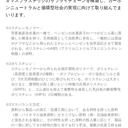
オマスプラスチックのサプライチェーンを構築し、カーボ
ンニュートラルと循環型社会の実現に向けて取り組んでま
いります。
スチレンモノマー：
芳香族炭化水素の一種で、ベンゼンの水素原子の一つがビニル基に置
換した構造を持つ。天然物質として自然界に存在し、一般的には原油
やナフサなどから得られたエチレンとベンゼンを化学反応させて製造
される。ポリスチレンやABS（アクリルニトリルブタジエンスチレン
樹脂）の原料。
ポリスチレン：
スチレンモノマーから作られる熱可塑性ポリマーで、ポリエチレン
（高密度と低密度の2種類）・ポリプロピレン・ポリ塩化ビニルと並
び、5大汎用樹脂のひとつに挙げられている。ポリスチレンは大きく
分けると、透明性が高く硬いという特徴の汎用ポリスチレン
（GPPS）と、ゴム成分を加えて衝撃性を改良した乳白色の耐衝撃性
ポリスチレン（HIPS）の2種類がある。
マスバランス方式：
原料から製品への加工・流通工程において、ある特性を持った原料
（例：バイオマス由来原料）がそうでない原料（例：石油由来原料）
と混合される場合に、その特性を持った原料の投入量に応じて、製品
の一部に対してその特性の割り当てを行う手法。複数の生産工程を経