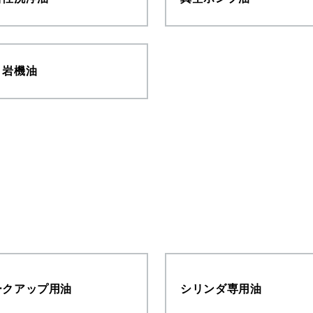
く岩機油
ークアップ用油
シリンダ専用油