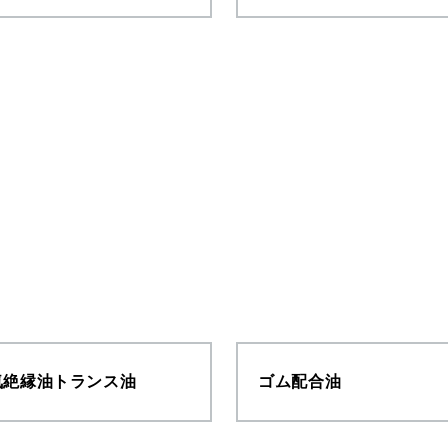
気絶縁油トランス油
ゴム配合油