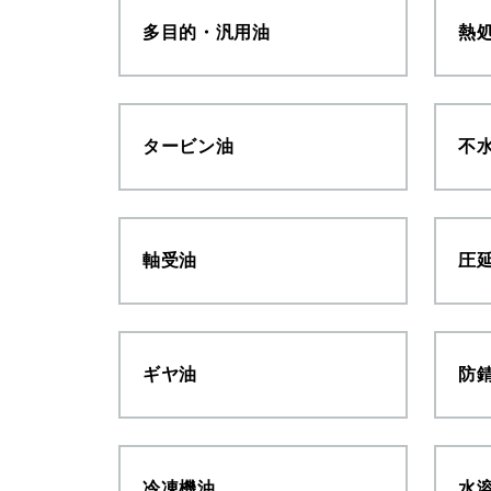
多目的・汎用油
熱
タービン油
不
軸受油
圧
ギヤ油
防
冷凍機油
水