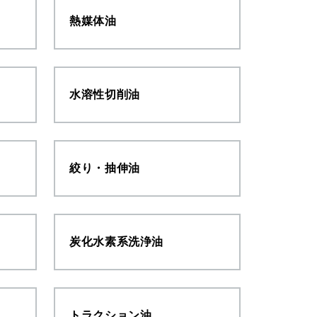
熱媒体油
水溶性切削油
絞り・抽伸油
炭化水素系洗浄油
トラクション油