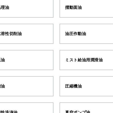
処理油
摺動面油
水溶性切削油
油圧作動油
延油
ミスト給油用潤滑油
錆油
圧縮機油
溶性洗浄油
真空ポンプ油