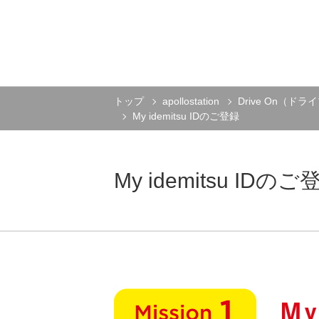
トップ
apollostation
Drive On（ド
My idemitsu IDのご登録
My idemitsu IDのご