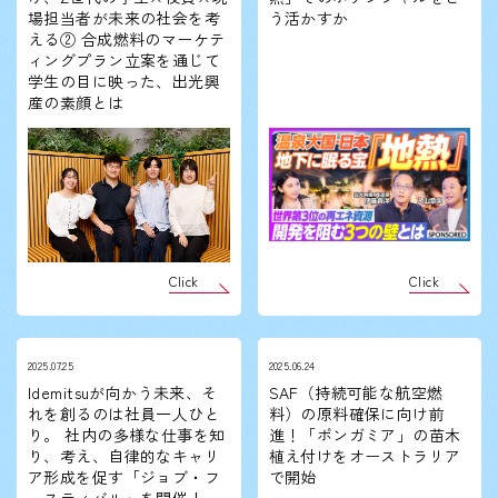
場担当者が未来の社会を考
う活かすか
える② 合成燃料のマーケテ
ィングプラン立案を通じて
学生の目に映った、出光興
産の素顔とは
Click
Click
2025.07.25
2025.06.24
Idemitsuが向かう未来、そ
SAF（持続可能な航空燃
れを創るのは社員一人ひと
料）の原料確保に向け前
り。 社内の多様な仕事を知
進！「ポンガミア」の苗木
り、考え、自律的なキャリ
植え付けをオーストラリア
ア形成を促す「ジョブ・フ
で開始