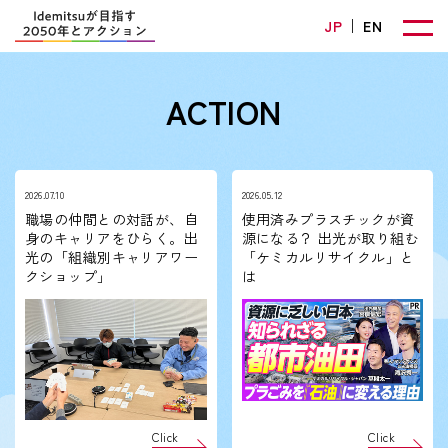
JP
EN
ACTION
2026.07.10
2026.05.12
職場の仲間との対話が、自
使用済みプラスチックが資
身のキャリアをひらく。出
源になる？ 出光が取り組む
光の「組織別キャリアワー
「ケミカルリサイクル」と
クショップ」
は
Click
Click