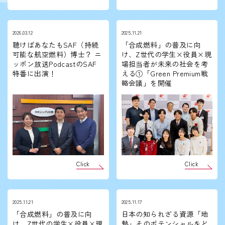
2026.03.12
2025.11.21
聴けばあなたもSAF（持続
「合成燃料」の普及に向
可能な航空燃料）博士？ ニ
け、Z世代の学生×役員×現
ッポン放送PodcastのSAF
場担当者が未来の社会を考
特番に出演！
える①「Green Premium戦
略会議」を開催
Click
Click
2025.11.21
2025.11.17
「合成燃料」の普及に向
日本の知られざる資源「地
け、Z世代の学生×役員×現
熱」そのポテンシャルをど